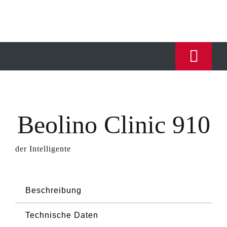
Skip
to
content
Toggl
Navig
HOME
Beolino Clinic 910
INNOVATIONEN
der Intelligente
ÜBER UNS
SCHREIBGERÄTE
Beschreibung
Technische Daten
DRUCKTECHNIK