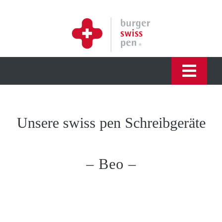
Skip
to
content
Togg
Navi
HOME
Unsere swiss pen Schreibgeräte
INNOVATIONEN
– Beo –
ÜBER UNS
SCHREIBGERÄTE