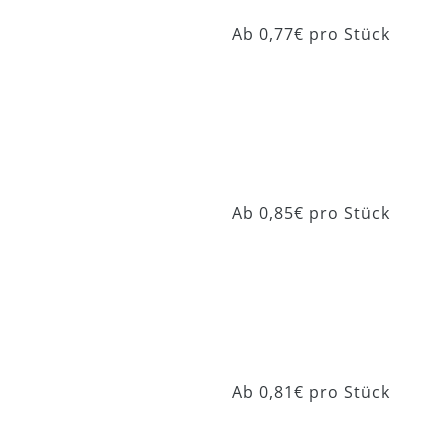
DRUCKTECHNIK
Beo Basic 201
Ab 0,77€ pro Stück
KONTAKT
Beo Basic 202
Ab 0,85€ pro Stück
Beo Classic 203
Ab 0,81€ pro Stück